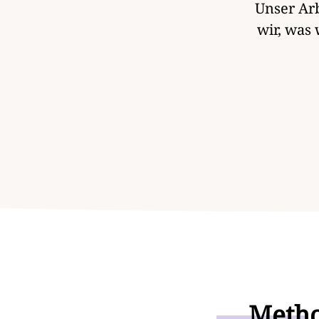
Unser Arb
wir, was
Met
ho