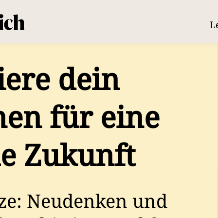
L
ere dein
en für eine
he Zukunft
tze: Neudenken und