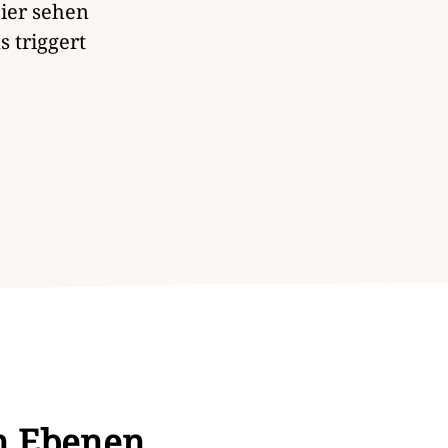
Hier sehen
 triggert
en Ebenen